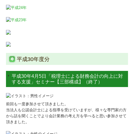
社福会計基準省令
社会福祉法人の皆様に向けたセミナー
セミナー参加者の声
過去のセミナー
平成30年度分
社会福祉充実残額
社会福祉法人の税務
平成30年4月5日「税理士による財務会計の向上に対
する支援」セミナー【三部構成】（終了）
社会福祉法人の皆様へ
社会福祉法人会計Q&A
前回も一度参加させて頂きました。
当法人も公認会計士による指導を受けていますが、様々な専門家の方
コラム
から話を聞くことでより会計業務の考え方を学べると思い参加させて
頂きました。
「財務会計に関する支援」のご提案