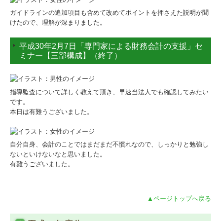
一般企業様向け
ガイドラインの追加項目も含めて改めてポイントを押さえた説明が聞
けたので、理解が深まりました。
TKCのFinTechサービス
平成30年2月7日「専門家による財務会計の支援」セ
経営革新等支援機関とは
ミナー【三部構成】（終了）
マイナンバー制度への対応
指導監査について詳しく教えて頂き、早速当法人でも確認してみたい
経営改善計画策定支援
です。
本日は有難うございました。
事業計画の作成
経営改善の支援
自分自身、会計のことではまだまだ不慣れなので、しっかりと勉強し
ないといけないなと思いました。
源泉所得税改正
有難うございました。
お問い合わせ
▲ページトップへ戻る