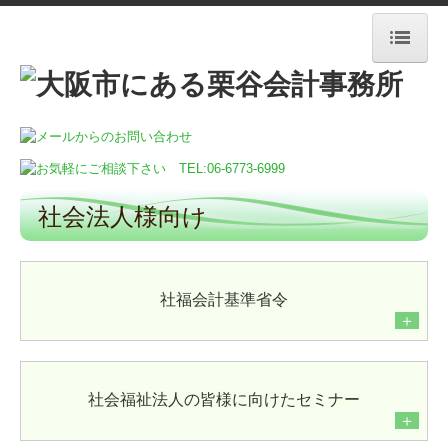
HOME
事務所案内
所長紹介
社会法人様向け
経営理念
交通案内
社福会計基準省令
＋
提供サービス＆料金
新着情報
社会福祉法人の皆様に向けたセミナー
＋
社会福祉法人様向け