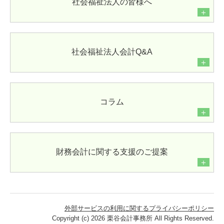
社会福祉法人の皆様へ
一般企業様向け
＋
TKCのFinTechサービス
社会福祉法人会計Q&A
経営革新等支援機関とは
＋
マイナンバー制度への対応
経営改善計画策定支援
コラム
＋
事業計画の作成
経営改善の支援
財務会計に関する支援のご提案
源泉所得税改正
＋
お問い合わせ
外部サービスの利用に関するプライバシーポリシー
Copyright (c) 2026 栗谷会計事務所 All Rights Reserved.