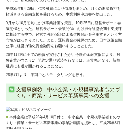
社福会計基準省令
平成25年8月29日、借換融資により債務をまとめ、月々の返済負担を
軽減させる金融支援を受けるため、事業利用申請書を提出した。
社会福祉法人の皆様に向けたセミナー
9月から10月初旬にかけ事業計画を策定、10月25日に経営サポート会
議開催となった。経営サポート会議開催に向け府保証協会期中支援課
セミナー参加者の声
に相談する中で、経営力強化保証による借換保証を利用するという方
向性がはっきりとした。また、運転資金の確保のため、日本政策金融
過去のセミナー
公庫に経営力強化資金融資をお願いすることとした。
26年1月末に全ての融資が実行されたが、今般の金融支援により、対
社会福祉充実残額
象企業が向こう1年間約定通り返済を行なえば、正常先となり、新規
融資にも道が開かれることになる。
社会福祉法人の税務
26年7月より、半期ごとのモニタリングを行う。
社会福祉法人の皆様へ
支援事例② 中小企業・小規模事業者ものづ
社会福祉法人会計Q&A
くり・商業・サービス革新事業への支援
コラム
■
本件企業は平成26年4月10日付で、中小企業・小規模事業者ものづ
「財務会計に関する支援」のご提案
くり・商業・サービス革新事業の事業計画書を提出し、平成26年6月
30日承認された。