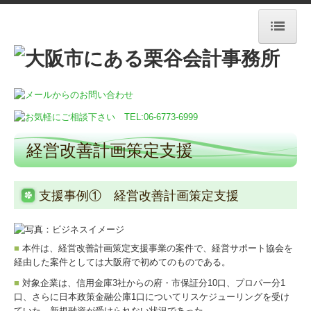
HOME
事務所案内
所長紹介
経営改善計画策定支援
経営理念
支援事例① 経営改善計画策定支援
交通案内
提供サービス＆料金
■
本件は、経営改善計画策定支援事業の案件で、経営サポート協会を
新着情報
経由した案件としては大阪府で初めてのものである。
■
対象企業は、信用金庫3社からの府・市保証分10口、プロパー分1
社会福祉法人様向け
口、さらに日本政策金融公庫1口についてリスケジューリングを受け
ていた。新規融資が受けられない状況であった。