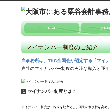
HOME
事務
所長紹介
経営理念
交通案内
提供サービス
新着情報
マイナンバー制度のご紹介
当事務所は、TKC
全国会が認定する「
マイナ
貴社のマイナンバー制度の円滑な導入と運用
1
マイナンバー制度とは？
マイナンバー制度は、行政を効率化し、国民の利便性を高め