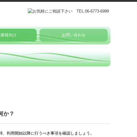
企業様向け
お問い合わせ
echサービス
支援機関とは
ー制度への対応
画策定支援
作成
支援
改正
何か？
時、利用開始以降に行うべき事項を確認しましょう。