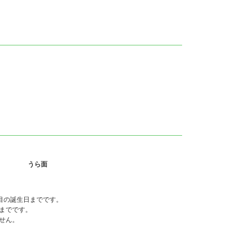
うら面
目の誕生日までです。
までです。
せん。