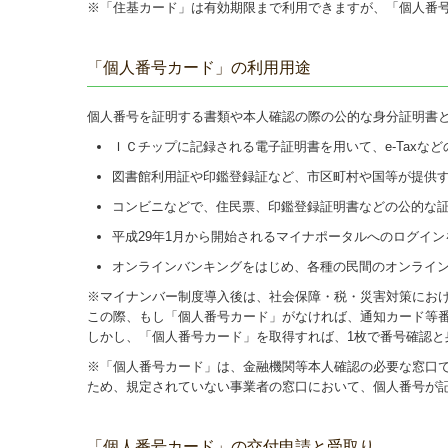
※「住基カード」は有効期限まで利用できますが、「個人番
「個人番号カード」の利用用途
個人番号を証明する書類や本人確認の際の公的な身分証明書と
ＩＣチップに記録される電子証明書を用いて、e-Taxな
図書館利用証や印鑑登録証など、市区町村や国等が提供
コンビニなどで、住民票、印鑑登録証明書などの公的な
平成29年1月から開始されるマイナポータルへのログイ
オンラインバンキングをはじめ、各種の民間のオンライ
※マイナンバー制度導入後は、社会保障・税・災害対策にお
この際、もし「個人番号カード」がなければ、通知カード等
しかし、「個人番号カード」を取得すれば、1枚で番号確認と
※「個人番号カード」は、金融機関等本人確認の必要な窓口
ため、規定されていない事業者の窓口において、個人番号が
「個人番号カード」の交付申請と受取り