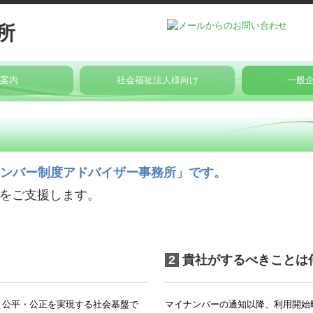
所案内
社会福祉法人様向け
一般
＆料金
社福会計基準省令
社会福祉法人の皆様に向けたセミナー
セミナー参加者の声
過去のセミナー
社会福祉充実残額
社会福祉法人の税務
社会福祉法人の皆様へ
社会福祉法人会計Q&A
コラム
「財務会計に関する支援」のご提案
TKCのFinT
経営革新等
マイナンバ
経営改善計
事業計画の
経営改善の
源泉所得税
ンバー制度アドバイザー事務所」
です。
をご支援します。
2
貴社がするべきことは
、公平・公正を実現する社会基盤で
マイナンバーの通知以降、利用開始